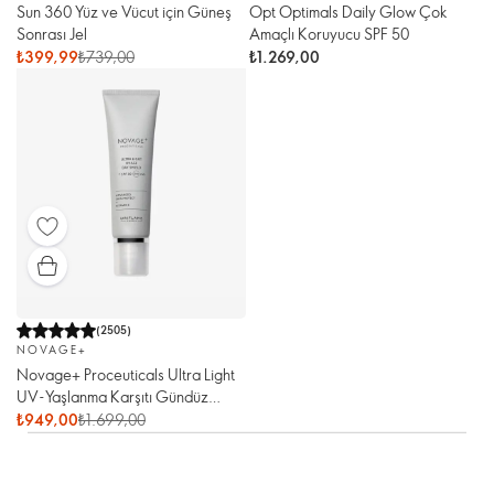
Sun 360 Yüz ve Vücut için Güneş
Opt Optimals Daily Glow Çok
Sonrası Jel
Amaçlı Koruyucu SPF 50
₺399,99
₺739,00
₺1.269,00
(
2505
)
NOVAGE+
Novage+ Proceuticals Ultra Light
UV-Yaşlanma Karşıtı Gündüz
Kremi + SPF 50
₺949,00
₺1.699,00