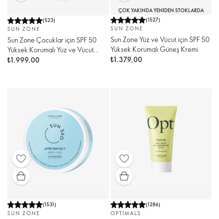
ÇOK YAKINDA YENIDEN STOKLARDA
(
1527
)
(
523
)
SUN ZONE
SUN ZONE
Sun Zone Yüz ve Vücut için SPF 50
Sun Zone Çocuklar için SPF 50
Yüksek Korumalı Güneş Kremi
Yüksek Korumalı Yüz ve Vücut
Güneş Losyonu
₺1.379,00
₺1.999,00
(
1531
)
(
1286
)
SUN ZONE
OPTIMALS