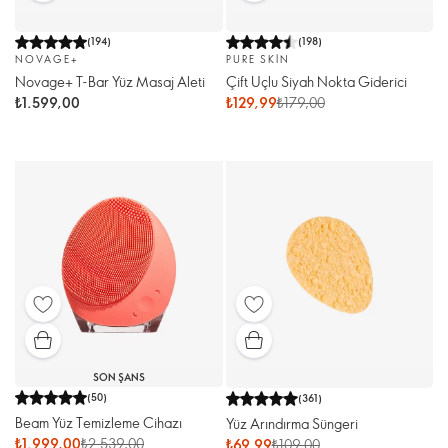
(
194
)
(
198
)
NOVAGE+
PURE SKIN
Novage+ T-Bar Yüz Masaj Aleti
Çift Uçlu Siyah Nokta Giderici
₺1.599,00
₺129,99
₺179,00
SON ŞANS
(
50
)
(
361
)
Beam Yüz Temizleme Cihazı
Yüz Arındırma Süngeri
₺1.999,00
₺2.539,00
₺69,99
₺109,00