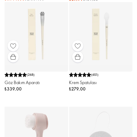
(
268
)
(
651
)
Göz Bakım Aparatı
Krem Spatulası
₺339,00
₺279,00