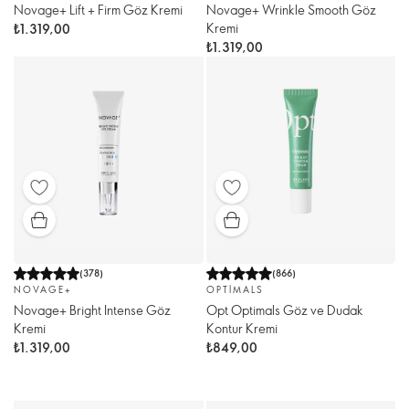
Novage+ Lift + Firm Göz Kremi
Novage+ Wrinkle Smooth Göz
Kremi
₺1.319,00
₺1.319,00
(
378
)
(
866
)
NOVAGE+
OPTIMALS
Novage+ Bright Intense Göz
Opt Optimals Göz ve Dudak
Kremi
Kontur Kremi
₺1.319,00
₺849,00