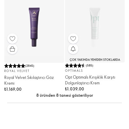
ÇOK YAKINDA YENIDEN STOKLARDA
(
585
)
(
2845
)
OPTIMALS
ROYAL VELVET
Opt Optimals Kırışıklık Karşıtı
Royal Velvet Sıkılaştırıcı Göz
Dolgunlaştırıcı Krem
Kremi
₺1.039,00
₺1.169,00
8 üründen 8 tanesi gösteriliyor