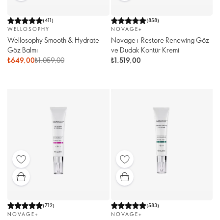
(
411
)
(
858
)
WELLOSOPHY
NOVAGE+
Wellosophy Smooth & Hydrate
Novage+ Restore Renewing Göz
Göz Balmı
ve Dudak Kontür Kremi
₺649,00
₺1.059,00
₺1.519,00
(
712
)
(
583
)
NOVAGE+
NOVAGE+