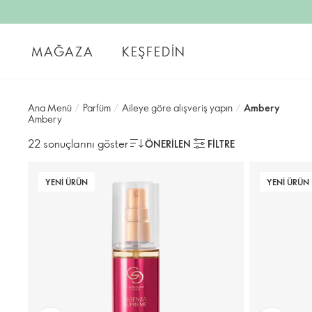
MAĞAZA
KEŞFEDIN
Ana Menü
/
Parfüm
/
Aileye göre alışveriş yapın
/
Ambery
Ambery
22 sonuçlarını göster
ÖNERILEN
FILTRE
YENI ÜRÜN
YENI ÜRÜN