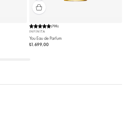
(
705
)
INFINITA
You Eau de Parfum
₺1.699,00