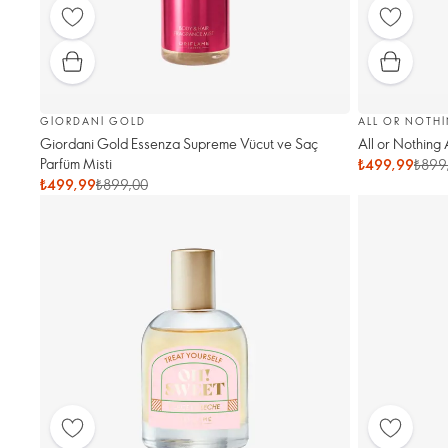
GIORDANI GOLD
ALL OR NOTH
Giordani Gold Essenza Supreme Vücut ve Saç
All or Nothing 
Parfüm Misti
₺499,99
₺899
₺499,99
₺899,00