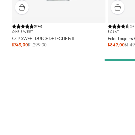
(
1196
)
(
54
OH! SWEET
ECLAT
OH! SWEET DULCE DE LECHE EdT
Eclat Toujours 
₺749,00
₺1.299,00
₺849,00
₺1.4