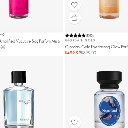
ING
(
1313
)
Amplified Vücut ve Saç Parfüm Misti
GIORDANI GOLD
Giordani Gold Everlasting Glow Parf
,00
₺499,99
₺899,00