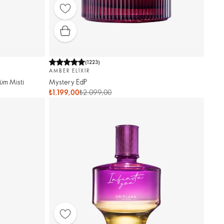
(
1223
)
AMBER ELIXIR
üm Misti
Mystery EdP
₺1.199,00
₺2.099,00