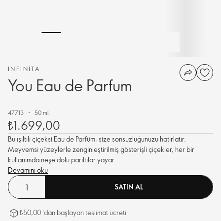
INFINITA
You Eau de Parfum
47713
50 ml.
₺1.699,00
Bu ışıltılı çiçeksi Eau de Parfüm, size sonsuzluğunuzu hatırlatır.
Meyvemsi yüzeylerle zenginleştirilmiş gösterişli çiçekler, her bir
kullanımda neşe dolu parıltılar yayar.
Devamını oku
SATIN AL
₺50,00 'dan başlayan teslimat ücreti