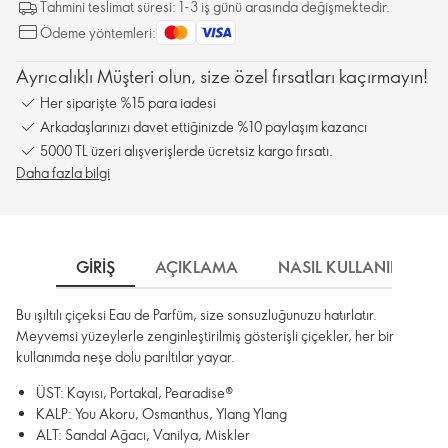
Tahmini teslimat süresi: 1-3 iş günü arasında değişmektedir.
Ödeme yöntemleri:
Ayrıcalıklı Müşteri olun, size özel fırsatları kaçırmayın!
Her siparişte %15 para iadesi
Arkadaşlarınızı davet ettiğinizde %10 paylaşım kazancı
5000 TL üzeri alışverişlerde ücretsiz kargo fırsatı.
Daha fazla bilgi
GIRIŞ
AÇIKLAMA
NASIL KULLANILIR
Bu ışıltılı çiçeksi Eau de Parfüm, size sonsuzluğunuzu hatırlatır.
Meyvemsi yüzeylerle zenginleştirilmiş gösterişli çiçekler, her bir
kullanımda neşe dolu parıltılar yayar.
ÜST: Kayısı, Portakal, Pearadise®
KALP: You Akoru, Osmanthus, Ylang Ylang
ALT: Sandal Ağacı, Vanilya, Miskler