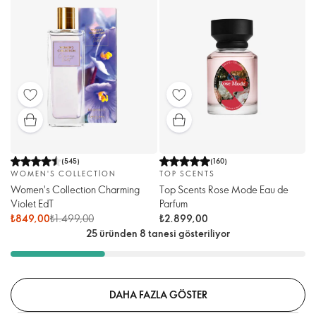
(
545
)
(
160
)
WOMEN'S COLLECTION
TOP SCENTS
Women's Collection Charming
Top Scents Rose Mode Eau de
Violet EdT
Parfum
₺849,00
₺1.499,00
₺2.899,00
25 üründen 8 tanesi gösteriliyor
DAHA FAZLA GÖSTER