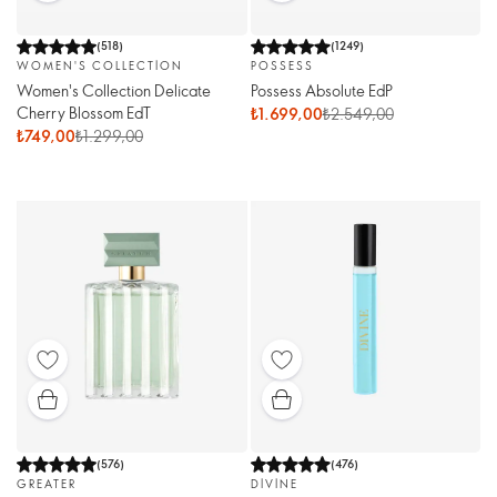
(
518
)
(
1249
)
WOMEN'S COLLECTION
POSSESS
Women's Collection Delicate
Possess Absolute EdP
Cherry Blossom EdT
₺1.699,00
₺2.549,00
₺749,00
₺1.299,00
(
576
)
(
476
)
GREATER
DIVINE