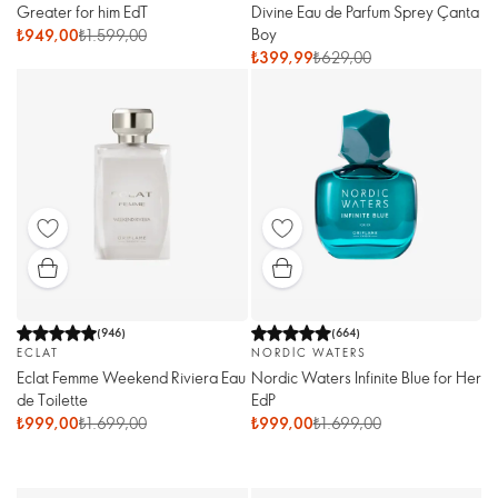
Greater for him EdT
Divine Eau de Parfum Sprey Çanta
Boy
₺949,00
₺1.599,00
₺399,99
₺629,00
(
946
)
(
664
)
ECLAT
NORDIC WATERS
Eclat Femme Weekend Riviera Eau
Nordic Waters Infinite Blue for Her
de Toilette
EdP
₺999,00
₺1.699,00
₺999,00
₺1.699,00