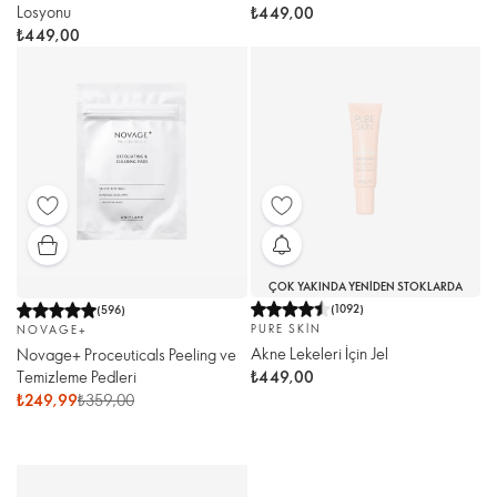
Losyonu
₺449,00
₺449,00
ÇOK YAKINDA YENIDEN STOKLARDA
(
1092
)
(
596
)
PURE SKIN
NOVAGE+
Akne Lekeleri İçin Jel
Novage+ Proceuticals Peeling ve
Temizleme Pedleri
₺449,00
₺249,99
₺359,00