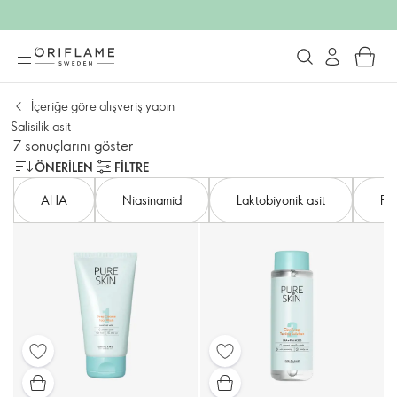
İçeriğe göre alışveriş yapın
Salisilik asit
7 sonuçlarını göster
ÖNERILEN
FILTRE
AHA
Niasinamid
Laktobiyonik asit
Pol