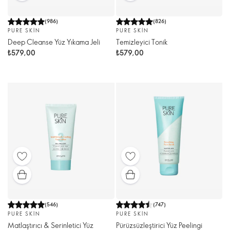
(
986
)
(
826
)
PURE SKIN
PURE SKIN
Deep Cleanse Yüz Yıkama Jeli
Temizleyici Tonik
₺579,00
₺579,00
(
546
)
(
747
)
PURE SKIN
PURE SKIN
Matlaştırıcı & Serinletici Yüz
Pürüzsüzleştirici Yüz Peelingi