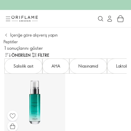
İçeriğe göre alışveriş yapın
Peptitler
1 sonuçlarını göster
ÖNERILEN
FILTRE
Salisilik asit
AHA
Niasinamid
Laktobiy