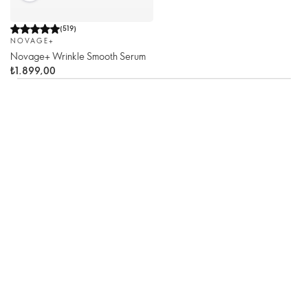
(
519
)
NOVAGE+
Novage+ Wrinkle Smooth Serum
₺1.899,00