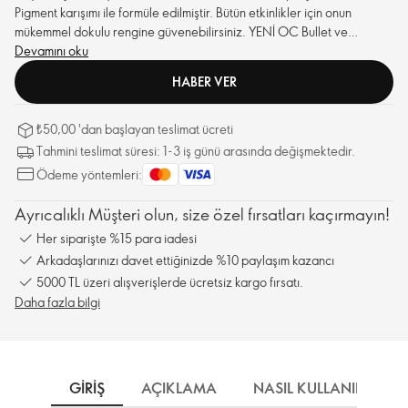
Pigment karışımı ile formüle edilmiştir. Bütün etkinlikler için onun
mükemmel dokulu rengine güvenebilirsiniz. YENİ OC Bullet ve
CreamComfort Kompleksi yumuşak ve pürüzsüz bir uygulama sağlar
Devamını oku
ve renklendirilmiş, tatlı dudaklara yumuşak bir uygulama ve eşit bir
HABER VER
kaplama sunar.
₺50,00 'dan başlayan teslimat ücreti
Tahmini teslimat süresi: 1-3 iş günü arasında değişmektedir.
Ödeme yöntemleri:
Ayrıcalıklı Müşteri olun, size özel fırsatları kaçırmayın!
Her siparişte %15 para iadesi
Arkadaşlarınızı davet ettiğinizde %10 paylaşım kazancı
5000 TL üzeri alışverişlerde ücretsiz kargo fırsatı.
Daha fazla bilgi
GIRIŞ
AÇIKLAMA
NASIL KULLANILIR