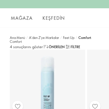
MAĞAZA
KEŞFEDIN
Ana Menü
/
A'den Z'ye Markalar
/
Feet Up
/
Comfort
Comfort
4 sonuçlarını göster
ÖNERILEN
FILTRE