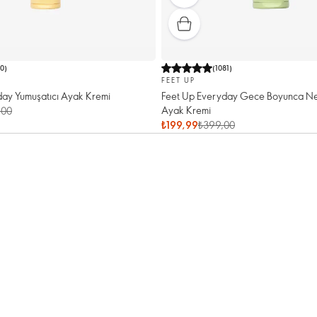
00
)
(
1081
)
FEET UP
day Yumuşatıcı Ayak Kremi
Feet Up Everyday Gece Boyunca Nem
Ayak Kremi
,00
₺199,99
₺399,00