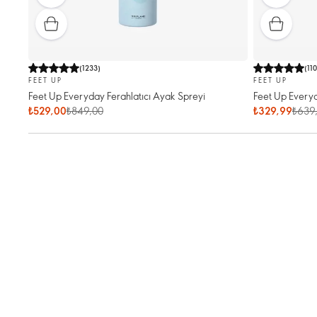
(
1233
)
(
11
FEET UP
FEET UP
Feet Up Everyday Ferahlatıcı Ayak Spreyi
Feet Up Every
₺529,00
₺849,00
₺329,99
₺639