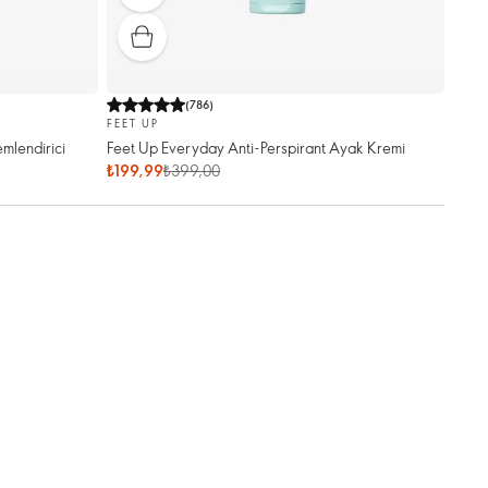
(
786
)
FEET UP
lendirici
Feet Up Everyday Anti-Perspirant Ayak Kremi
₺199,99
₺399,00