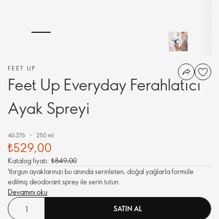
FEET UP
Feet Up Everyday Ferahlatıcı
Ayak Spreyi
46376
250 ml.
₺529,00
Katalog fiyatı:
₺849,00
Yorgun ayaklarınızı bu anında serinleten, doğal yağlarla formüle
edilmiş deodorant sprey ile serin tutun.
Devamını oku
SATIN AL