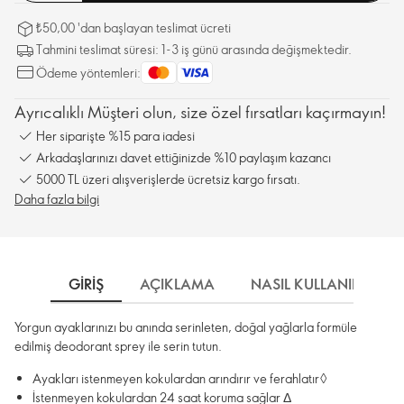
₺50,00 'dan başlayan teslimat ücreti
Tahmini teslimat süresi: 1-3 iş günü arasında değişmektedir.
Ödeme yöntemleri:
Ayrıcalıklı Müşteri olun, size özel fırsatları kaçırmayın!
Her siparişte %15 para iadesi
Arkadaşlarınızı davet ettiğinizde %10 paylaşım kazancı
5000 TL üzeri alışverişlerde ücretsiz kargo fırsatı.
Daha fazla bilgi
GIRIŞ
AÇIKLAMA
NASIL KULLANILIR
Yorgun ayaklarınızı bu anında serinleten, doğal yağlarla formüle
edilmiş deodorant sprey ile serin tutun.
Ayakları istenmeyen kokulardan arındırır ve ferahlatır◊
İstenmeyen kokulardan 24 saat koruma sağlar Δ