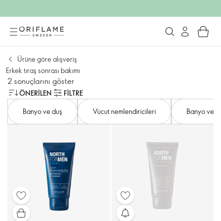
Ürüne göre alışveriş
Erkek tıraş sonrası bakımı
2 sonuçlarını göster
ÖNERILEN
FILTRE
Banyo ve duş
Vücut nemlendiricileri
Banyo ve vü