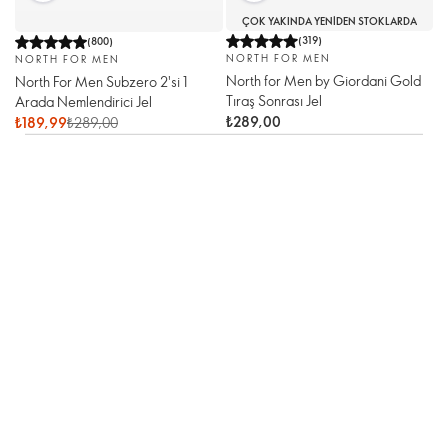
ÇOK YAKINDA YENIDEN STOKLARDA
(
319
)
(
800
)
NORTH FOR MEN
NORTH FOR MEN
North for Men by Giordani Gold
North For Men Subzero 2'si 1
Tıraş Sonrası Jel
Arada Nemlendirici Jel
₺289,00
₺189,99
₺289,00