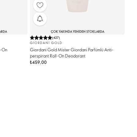
ARDA
ÇOK YAKINDA YENIDEN STOKLARDA
(
427
)
GIORDANI GOLD
l-On
Giordani Gold Mister Giordani Parfümlü Anti-
perspirant Roll-On Deodorant
₺459,00