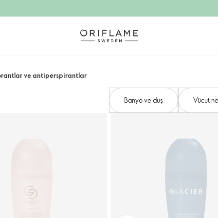
antlar ve antiperspirantlar
Banyo ve duş
Vücut ne