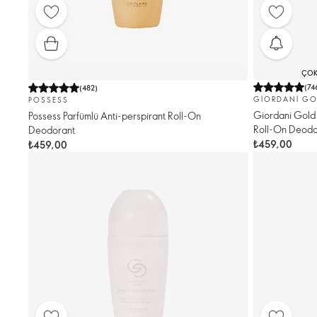
ÇOK
(
74
(
482
)
GIORDANI GO
POSSESS
Giordani Gold
Possess Parfümlü Anti-perspirant Roll-On
Roll-On Deodo
Deodorant
₺459,00
₺459,00