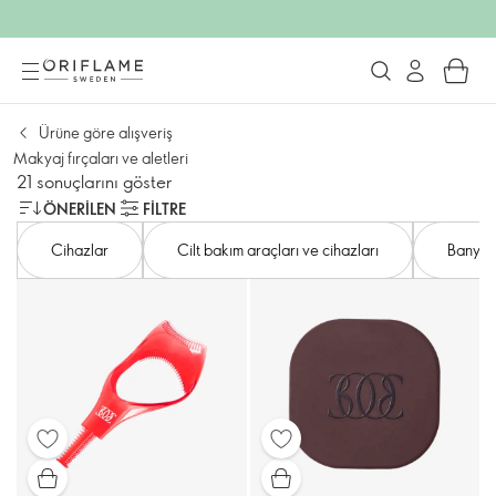
Ürüne göre alışveriş
Makyaj fırçaları ve aletleri
21 sonuçlarını göster
ÖNERILEN
FILTRE
Cihazlar
Cilt bakım araçları ve cihazları
Banyo v