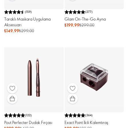
(
159
)
(
277
)
Taraklı Maskara Uygulama
Glam On-The-Go Ayna
Aksesuarı
₺199,99
₺299,00
₺149,99
₺299,00
(
122
)
(
364
)
Pout Perfecter Dudak Fırçası
Exact Point İkili Kalemtıraş