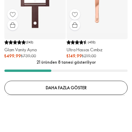
(
242
)
(
432
)
Glam Vanity Ayna
Ultra Hassas Cımbız
₺499,99
₺739,00
₺149,99
₺219,00
21 üründen 8 tanesi gösteriliyor
DAHA FAZLA GÖSTER