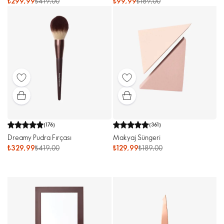
₺299,99
₺419,00
₺99,99
₺189,00
(
176
)
(
361
)
Dreamy Pudra Fırçası
Makyaj Süngeri
₺329,99
₺419,00
₺129,99
₺189,00