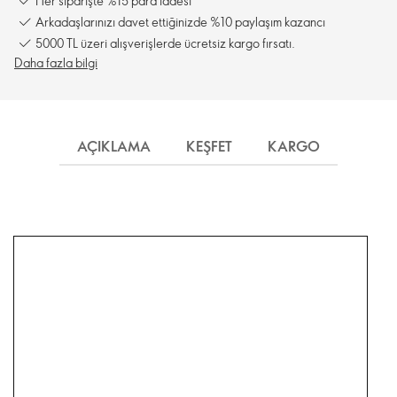
Her siparişte %15 para iadesi
Arkadaşlarınızı davet ettiğinizde %10 paylaşım kazancı
5000 TL üzeri alışverişlerde ücretsiz kargo fırsatı.
Daha fazla bilgi
AÇIKLAMA
KEŞFET
KARGO