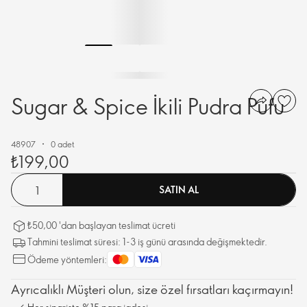
Sugar & Spice İkili Pudra Pufu
48907
0 adet
₺199,00
SATIN AL
₺50,00 'dan başlayan teslimat ücreti
Tahmini teslimat süresi: 1-3 iş günü arasında değişmektedir.
Ödeme yöntemleri:
Ayrıcalıklı Müşteri olun, size özel fırsatları kaçırmayın!