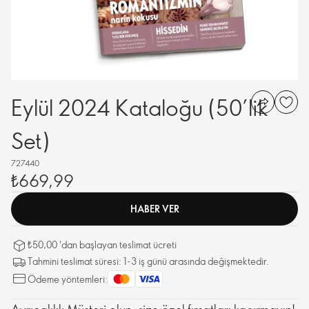
Eylül 2024 Kataloğu (50’lik
Set)
727440
₺669,99
HABER VER
₺50,00 'dan başlayan teslimat ücreti
Tahmini teslimat süresi: 1-3 iş günü arasında değişmektedir.
Ödeme yöntemleri:
Ayrıcalıklı Müşteri olun, size özel fırsatları kaçırmayın!