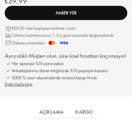
₺39,99
HABER VER
₺50,00 'dan başlayan teslimat ücreti
Tahmini teslimat süresi: 1-3 iş günü arasında değişmektedir.
Ödeme yöntemleri:
Ayrıcalıklı Müşteri olun, size özel fırsatları kaçırmayın!
Her siparişte %15 para iadesi
Arkadaşlarınızı davet ettiğinizde %10 paylaşım kazancı
5000 TL üzeri alışverişlerde ücretsiz kargo fırsatı.
Daha fazla bilgi
AÇIKLAMA
KARGO