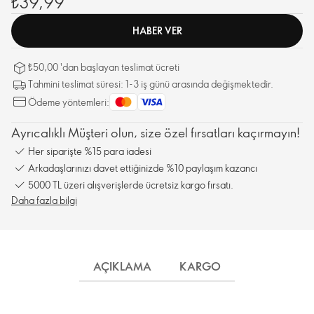
₺39,99
HABER VER
₺50,00 'dan başlayan teslimat ücreti
Tahmini teslimat süresi: 1-3 iş günü arasında değişmektedir.
Ödeme yöntemleri:
Ayrıcalıklı Müşteri olun, size özel fırsatları kaçırmayın!
Her siparişte %15 para iadesi
Arkadaşlarınızı davet ettiğinizde %10 paylaşım kazancı
5000 TL üzeri alışverişlerde ücretsiz kargo fırsatı.
Daha fazla bilgi
AÇIKLAMA
KARGO