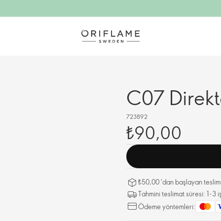
C07 Direkt
723892
₺90,00
₺50,00 'dan başlayan teslima
Tahmini teslimat süresi: 1-3
Ödeme yöntemleri: