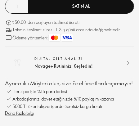
SATIN AL
₺50,00 'dan başlayan teslimat ücreti
Tahmini teslimat süresi: 1-3 iş günü arasında değişmektedir.
Ödeme yöntemleri:
DIJITAL CILT ANALIZI
Novage+ Rutininizi Keşfedin!
Ayrıcalıklı Müşteri olun, size özel fırsatları kaçırmayın!
Her siparişte %15 para iadesi
Arkadaşlarınızı davet ettiğinizde %10 paylaşım kazancı
5000 TL üzeri alışverişlerde ücretsiz kargo fırsatı.
Daha fazla bilgi