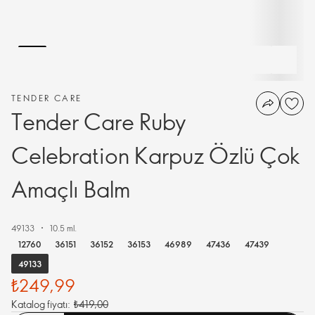
TENDER CARE
Tender Care Ruby
Celebration Karpuz Özlü Çok
Amaçlı Balm
49133
10.5 ml.
12760
36151
36152
36153
46989
47436
47439
49133
₺249,99
Katalog fiyatı:
₺419,00