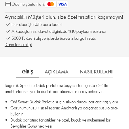
Ödeme yöntemleri:
Ayrıcalıklı Müşteri olun, size özel fırsatları kaçırmayın!
Her siparişte %15 para iadesi
Arkadaşlarınızı davet ettiğinizde %10 paylaşım kazancı
5000 TL üzeri alışverişlerde ücretsiz kargo fırsatı.
Daha fazla bilgi
GIRIŞ
AÇIKLAMA
NASIL KULLANILIR
Sugar & Spice’ın dudak parlatıcısı taşıyıcılı tatlı çanta süsü ile
anahtarlarınızı ya da dudak parlatıcınızı asla kaybetmeyin
Oh! Sweet Dudak Parlatıcısı için silikon dudak parlatıcı taşıyıcısı
Görünümünüzü kişiselleştirin: Anahtarlı ya da çanta süsü olarak
kullanın
Dudak parlatma fanatiklerine özel, küçük ve mükemmel bir
Sevgililer Günü hediyesi