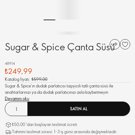
Sugar & Spice Çanta Süsü
48914
₺249,99
Katalog fiyatı:
₺599,00
Sugar & Spice’ın dudak parlatıcısı taşıyıcılı tatlı çanta süsü ile
anahtarlarınızı ya da dudak parlatıcınızı asla kaybetmeyin
Devamını oku
SATIN AL
₺50,00 'dan başlayan teslimat ücreti
Tahmini teslimat süresi: 1-3 iş günü arasında değişmektedir.