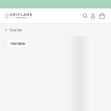
Göz farı
YENI ÜRÜN