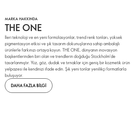
MARKA HAKKINDA
THE ONE
İleri teknoloji ve en yeni formülasyonlar, trend renk tonları, yüksek
pigmentasyon etkisi ve şık tasarım dokunuşlarına sahip ambalajlı
ürünlerle farkınızı ortaya koyun. THE ONE, dünyanın inovasyon
başkentlerinden biri olan ve trendlerin doğduğu Stockholm'de
tasarlanmıştır. Yüz, göz, dudak ve tırnaklar için geniş bir kozmetik ürün
yelpazesi ile kendinizi ifade edin. Şık yeni tonlar yenilikçi formatlarla
buluşuyor.
DAHA FAZLA BILGI