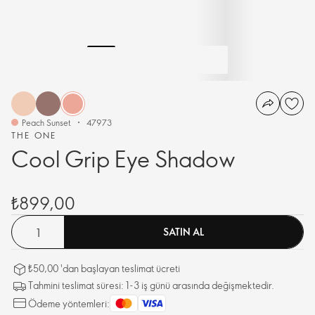
Peach Sunset
47973
THE ONE
Cool Grip Eye Shadow
₺899,00
SATIN AL
₺50,00 'dan başlayan teslimat ücreti
Tahmini teslimat süresi: 1-3 iş günü arasında değişmektedir.
Ödeme yöntemleri: