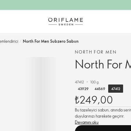
mlendirici
/
North For Men Subzero Sabun
NORTH FOR MEN
North For
47412
100 g.
47412
43929
44569
₺249,00
Bu tazeleyici sabun, anında serinl
duyularınızı harekete geçirir.
Devamını oku