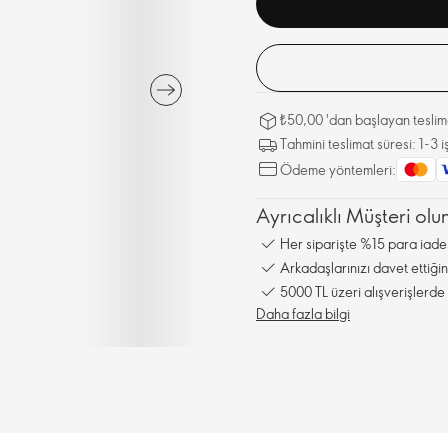
₺50,00 'dan başlayan teslima
Tahmini teslimat süresi: 1-3
Ödeme yöntemleri:
Ayrıcalıklı Müşteri olun
Her siparişte %15 para iade
Arkadaşlarınızı davet ettiğ
5000 TL üzeri alışverişlerde 
Daha fazla bilgi