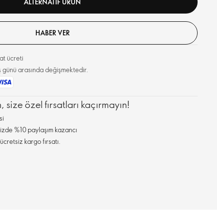
ALTERNATIF ÜRÜN
HABER VER
t ücreti
 iş günü arasında değişmektedir.
, size özel fırsatları kaçırmayın!
si
inizde %10 paylaşım kazancı
ücretsiz kargo fırsatı.