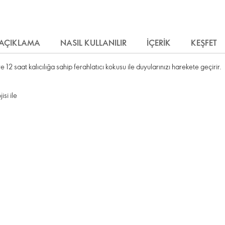
AÇIKLAMA
NASIL KULLANILIR
İÇERIK
KEŞFET
 12 saat kalıcılığa sahip ferahlatıcı kokusu ile duyularınızı harekete geçirir.
si ile