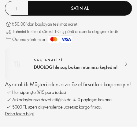
SATIN AL
₺50,00 'dan başlayan teslimat ücreti
Tahmini teslimat süresi: 1-3 iş günü arasında değişmektedir.
Ödeme yöntemleri:
SAÇ ANALIZI
DUOLOGI ile saç bakım rutininizi keşfedin!
Ayrıcalıklı Müşteri olun, size özel fırsatları kaçırmayın!
Her siparişte %15 para iadesi
Arkadaşlarınızı davet ettiğinizde %10 paylaşım kazancı
5000 TL üzeri alışverişlerde ücretsiz kargo fırsatı.
Daha fazla bilgi