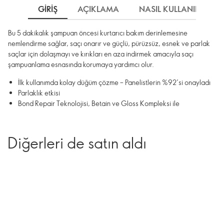
GIRIŞ
AÇIKLAMA
NASIL KULLANILIR
Bu 5 dakikalık şampuan öncesi kurtarıcı bakım derinlemesine
nemlendirme sağlar, saçı onarır ve güçlü, pürüzsüz, esnek ve parlak
saçlar için dolaşmayı ve kırıkları en aza indirmek amacıyla saçı
şampuanlama esnasında korumaya yardımcı olur.
İlk kullanımda kolay düğüm çözme – Panelistlerin %92’si onayladı
Parlaklık etkisi
Bond Repair Teknolojisi, Betain ve Gloss Kompleksi ile
Diğerleri de satın aldı