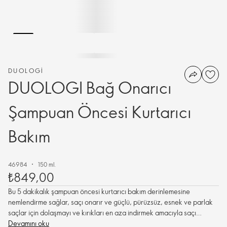
DUOLOGI
DUOLOGI Bağ Onarıcı
Şampuan Öncesi Kurtarıcı
Bakım
46984
150 ml.
₺849,00
Bu 5 dakikalık şampuan öncesi kurtarıcı bakım derinlemesine
nemlendirme sağlar, saçı onarır ve güçlü, pürüzsüz, esnek ve parlak
saçlar için dolaşmayı ve kırıkları en aza indirmek amacıyla saçı
şampuanlama esnasında korumaya yardımcı olur.
Devamını oku