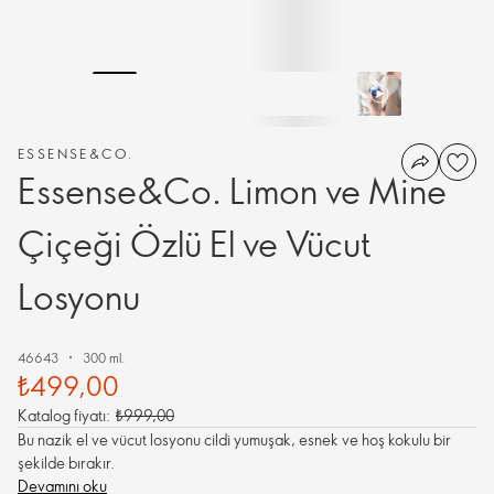
ESSENSE&CO.
Essense&Co. Limon ve Mine
Çiçeği Özlü El ve Vücut
Losyonu
46643
300 ml.
₺499,00
Katalog fiyatı:
₺999,00
Bu nazik el ve vücut losyonu cildi yumuşak, esnek ve hoş kokulu bir
şekilde bırakır.
Devamını oku