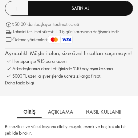
SATIN AL
₺50,00 'dan başlayan teslimat ücreti
Tahmini teslimat süresi: 1-3 iş günü arasında değişmektedir.
Ödeme yöntemleri:
Ayrıcalıklı Müşteri olun, size özel fırsatları kaçırmayın!
Her siparişte %15 para iadesi
Arkadaşlarınızı davet ettiğinizde %10 paylaşım kazancı
5000 TL üzeri alışverişlerde ücretsiz kargo fırsatı.
Daha fazla bilgi
GIRIŞ
AÇIKLAMA
NASIL KULLANILIR
Bu nazik el ve vücut losyonu cildi yumuşak, esnek ve hoş kokulu bir
şekilde bırakır.