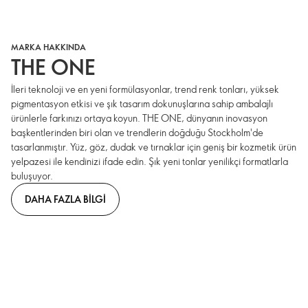
MARKA HAKKINDA
THE ONE
İleri teknoloji ve en yeni formülasyonlar, trend renk tonları, yüksek
pigmentasyon etkisi ve şık tasarım dokunuşlarına sahip ambalajlı
ürünlerle farkınızı ortaya koyun. THE ONE, dünyanın inovasyon
başkentlerinden biri olan ve trendlerin doğduğu Stockholm'de
tasarlanmıştır. Yüz, göz, dudak ve tırnaklar için geniş bir kozmetik ürün
yelpazesi ile kendinizi ifade edin. Şık yeni tonlar yenilikçi formatlarla
buluşuyor.
DAHA FAZLA BILGI