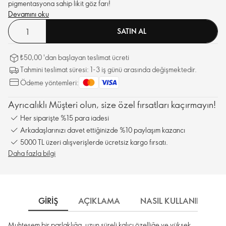
pigmentasyona sahip likit göz farı!
Devamını oku
SATIN AL
₺50,00 'dan başlayan teslimat ücreti
Tahmini teslimat süresi: 1-3 iş günü arasında değişmektedir.
Ödeme yöntemleri:
Ayrıcalıklı Müşteri olun, size özel fırsatları kaçırmayın!
Her siparişte %15 para iadesi
Arkadaşlarınızı davet ettiğinizde %10 paylaşım kazancı
5000 TL üzeri alışverişlerde ücretsiz kargo fırsatı.
Daha fazla bilgi
GIRIŞ
AÇIKLAMA
NASIL KULLANILIR
Muhteşem bir parlaklığa, uzun süreli kalıcı özelliğe ve yüksek