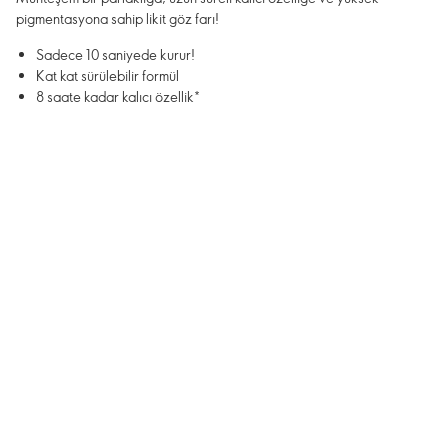
pigmentasyona sahip likit göz farı!
Sadece 10 saniyede kurur!
Kat kat sürülebilir formül
8 saate kadar kalıcı özellik*