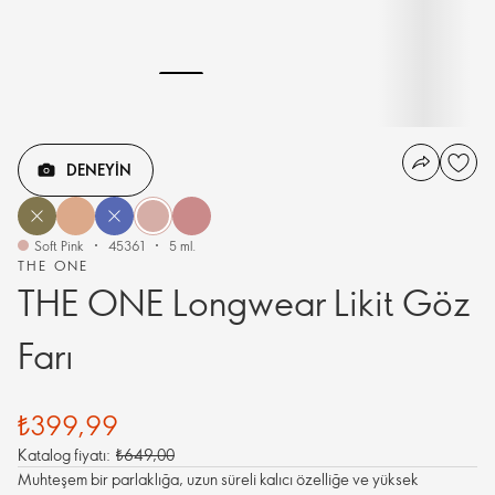
DENEYIN
Soft Pink
45361
5 ml.
THE ONE
THE ONE Longwear Likit Göz
Farı
₺399,99
Katalog fiyatı:
₺649,00
Muhteşem bir parlaklığa, uzun süreli kalıcı özelliğe ve yüksek