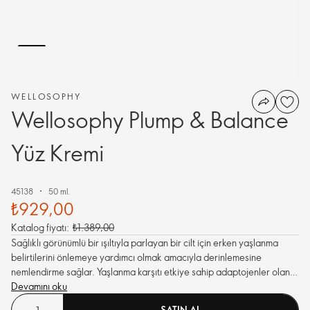
WELLOSOPHY
Wellosophy Plump & Balance
Yüz Kremi
45138
50 ml.
₺929,00
Katalog fiyatı:
₺1.389,00
Sağlıklı görünümlü bir ışıltıyla parlayan bir cilt için erken yaşlanma
belirtilerini önlemeye yardımcı olmak amacıyla derinlemesine
nemlendirme sağlar. Yaşlanma karşıtı etkiye sahip adaptojenler olan
Ashwaganda ve Şizandra üzümü özleri ile Vegan tip cilt bakımı sunar.
Devamını oku
SATIN AL