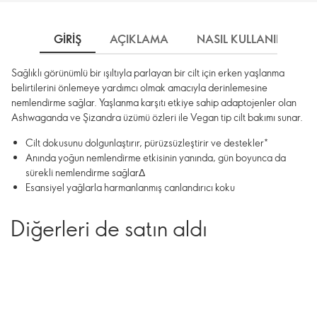
GIRIŞ
AÇIKLAMA
NASIL KULLANILIR
Sağlıklı görünümlü bir ışıltıyla parlayan bir cilt için erken yaşlanma
belirtilerini önlemeye yardımcı olmak amacıyla derinlemesine
nemlendirme sağlar. Yaşlanma karşıtı etkiye sahip adaptojenler olan
Ashwaganda ve Şizandra üzümü özleri ile Vegan tip cilt bakımı sunar.
Cilt dokusunu dolgunlaştırır, pürüzsüzleştirir ve destekler*
Anında yoğun nemlendirme etkisinin yanında, gün boyunca da
sürekli nemlendirme sağlarΔ
Esansiyel yağlarla harmanlanmış canlandırıcı koku
Diğerleri de satın aldı