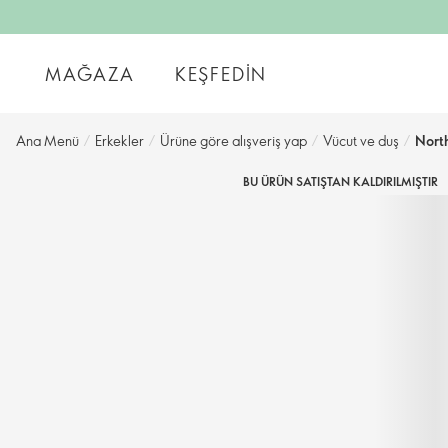
MAĞAZA
KEŞFEDIN
Ana Menü
/
Erkekler
/
Ürüne göre alışveriş yap
/
Vücut ve duş
/
Nort
BU ÜRÜN SATIŞTAN KALDIRILMIŞTIR