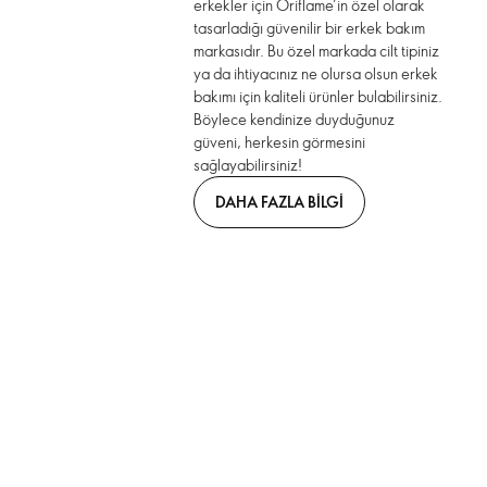
erkekler için Oriflame’in özel olarak
tasarladığı güvenilir bir erkek bakım
markasıdır. Bu özel markada cilt tipiniz
ya da ihtiyacınız ne olursa olsun erkek
bakımı için kaliteli ürünler bulabilirsiniz.
Böylece kendinize duyduğunuz
güveni, herkesin görmesini
sağlayabilirsiniz!
DAHA FAZLA BILGI