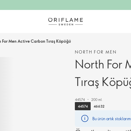
h For Men Active Carbon Tıraş Köpüğü
NORTH FOR MEN
North For 
Tıraş Köpü
44574
200 ml.
44574
46632
Bu ürün artık stokları