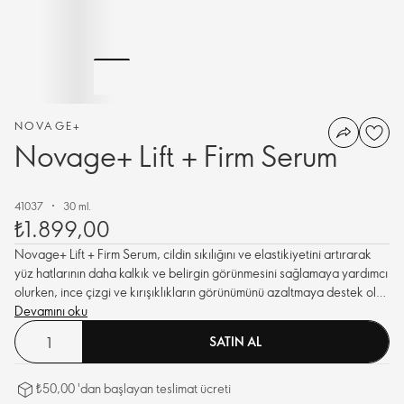
NOVAGE+
Novage+ Lift + Firm Serum
41037
30 ml.
₺1.899,00
Novage+ Lift + Firm Serum, cildin sıkılığını ve elastikiyetini artırarak
yüz hatlarının daha kalkık ve belirgin görünmesini sağlamaya yardımcı
olurken, ince çizgi ve kırışıklıkların görünümünü azaltmaya destek olur.
İçeriğindeki Biyo Aktive Edici Teknolojileri ile kozmetik performans
Devamını oku
sunarken, cildinize nazik davranır.
SATIN AL
₺50,00 'dan başlayan teslimat ücreti