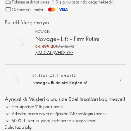
Tahmini teslimat süresi: 1-3 iş günü arasında değişmektedir.
Ödeme yöntemleri:
Bu teklifi kaçırmayın
NOVAGE+
Novage+ Lift + Firm Rutini
₺4.499,00
₺7.600,00
ŞIMDI ALIŞVERIŞ YAP
DIJITAL CILT ANALIZI
Novage+ Rutininizi Keşfedin!
Ayrıcalıklı Müşteri olun, size özel fırsatları kaçırmayın!
Her siparişte %15 para iadesi
Arkadaşlarınızı davet ettiğinizde %10 paylaşım kazancı
5000 TL üzeri alışverişlerde ücretsiz kargo fırsatı.
Daha fazla bilgi