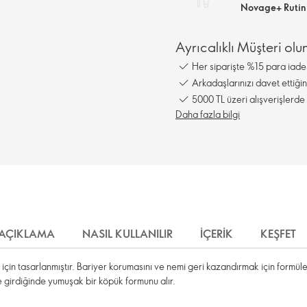
Novage+ Rutini
Ayrıcalıklı Müşteri olun
Her siparişte %15 para iade
Arkadaşlarınızı davet ettiğ
5000 TL üzeri alışverişlerde 
Daha fazla bilgi
AÇIKLAMA
NASIL KULLANILIR
İÇERIK
KEŞFET
için tasarlanmıştır. Bariyer korumasını ve nemi geri kazandırmak için formüle 
e girdiğinde yumuşak bir köpük formunu alır.