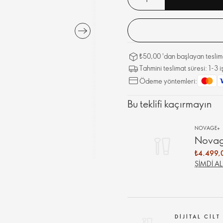
₺50,00 'dan başlayan teslima
Tahmini teslimat süresi: 1-3
Ödeme yöntemleri:
Bu teklifi kaçırmayın
NOVAGE+
Novage
₺4.499,
ŞIMDI AL
DIJITAL CILT