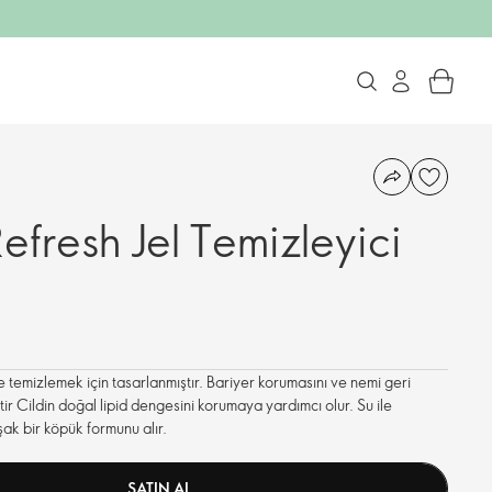
fresh Jel Temizleyici
e temizlemek için tasarlanmıştır. Bariyer korumasını ve nemi geri
ir Cildin doğal lipid dengesini korumaya yardımcı olur. Su ile
şak bir köpük formunu alır.
SATIN AL