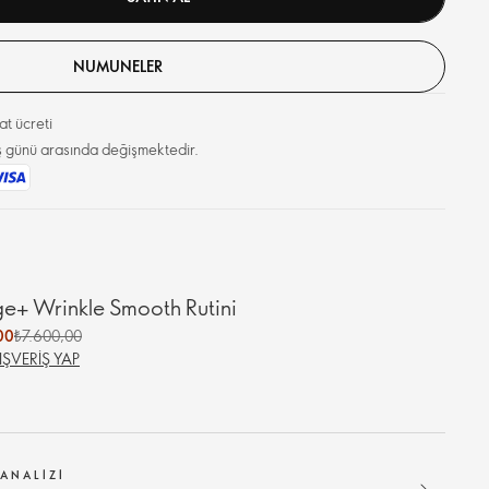
NUMUNELER
t ücreti
 iş günü arasında değişmektedir.
+ Wrinkle Smooth Rutini
00
₺7.600,00
IŞVERIŞ YAP
 ANALIZI