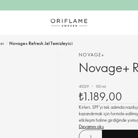
ler
/
Novage+ Refresh Jel Temizleyici
NOVAGE+
Novage+ Re
41029
150 ml.
₺1.189,00
Kirleri, SPF'yi tek adımda nazikç
kazandırmak için formüle edilmişt
etkileşim haline girdiğinde yumu
Devamını oku