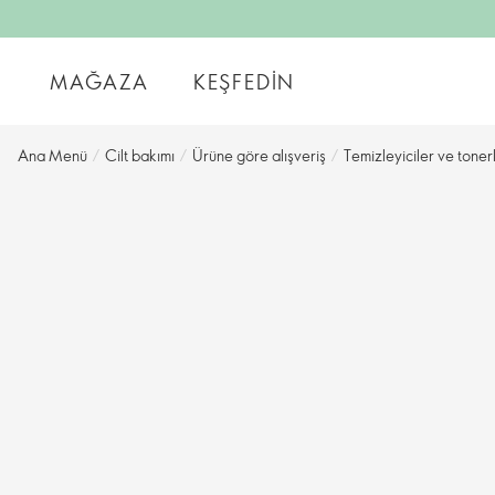
MAĞAZA
KEŞFEDIN
Ana Menü
/
Cilt bakımı
/
Ürüne göre alışveriş
/
Temizleyiciler ve toner