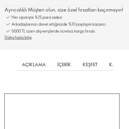
Ayrıcalıklı Müşteri olun, size özel fırsatları kaçırmayın!
Her siparişte %15 para iadesi
Arkadaşlarınızı davet ettiğinizde %10 paylaşım kazancı
5000 TL üzeri alışverişlerde ücretsiz kargo fırsatı.
Daha fazla bilgi
AÇIKLAMA
İÇERIK
KEŞFET
KARGO