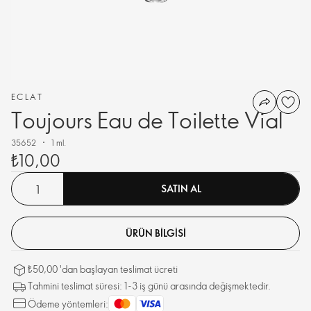
ECLAT
Toujours Eau de Toilette Vial
35652
1 ml.
₺10,00
SATIN AL
ÜRÜN BILGISI
₺50,00 'dan başlayan teslimat ücreti
Tahmini teslimat süresi: 1-3 iş günü arasında değişmektedir.
Ödeme yöntemleri: