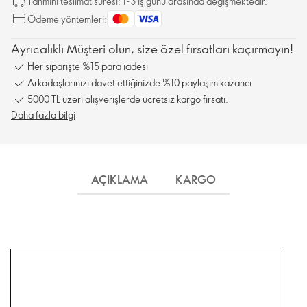
Tahmini teslimat süresi: 1-3 iş günü arasında değişmektedir.
Ödeme yöntemleri:
Ayrıcalıklı Müşteri olun, size özel fırsatları kaçırmayın!
Her siparişte %15 para iadesi
Arkadaşlarınızı davet ettiğinizde %10 paylaşım kazancı
5000 TL üzeri alışverişlerde ücretsiz kargo fırsatı.
Daha fazla bilgi
AÇIKLAMA
KARGO