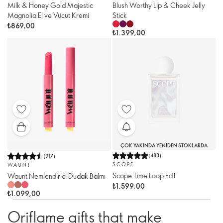
Milk & Honey Gold Majestic
Blush Worthy Lip & Cheek Jelly
Magnolia El ve Vücut Kremi
Stick
₺869,00
₺1.399,00
ÇOK YAKINDA YENIDEN STOKLARDA
(
483
)
(
917
)
SCOPE
WAUNT
Scope Time Loop EdT
Waunt Nemlendirici Dudak Balmı
₺1.599,00
₺1.099,00
Oriflame gifts that make