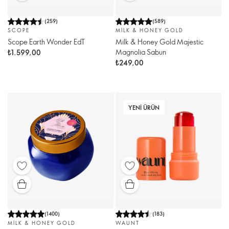
(
259
)
(
589
)
SCOPE
MILK & HONEY GOLD
Scope Earth Wonder EdT
Milk & Honey Gold Majestic
Magnolia Sabun
₺1.599,00
₺249,00
YENI ÜRÜN
(
1400
)
(
183
)
MILK & HONEY GOLD
WAUNT