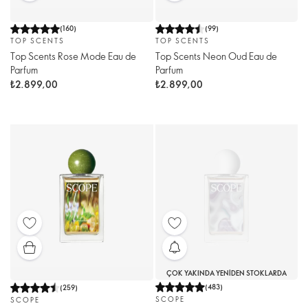
(
160
)
(
99
)
TOP SCENTS
TOP SCENTS
Top Scents Rose Mode Eau de
Top Scents Neon Oud Eau de
Parfum
Parfum
₺2.899,00
₺2.899,00
ÇOK YAKINDA YENIDEN STOKLARDA
(
483
)
(
259
)
SCOPE
SCOPE