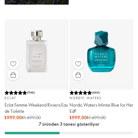
(
946
)
(
664
)
ECLAT
NORDIC WATERS
Eclat Femme Weekend Riviera Eau
Nordic Waters Infinite Blue for Her
de Toilette
EdP
₺999,00
₺1.699,00
₺999,00
₺1.699,00
7 üründen 3 tanesi gösteriliyor