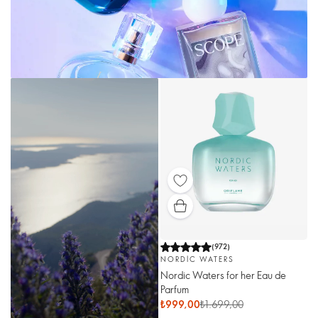
(
972
)
NORDIC WATERS
Nordic Waters for her Eau de
Parfum
₺999,00
₺1.699,00