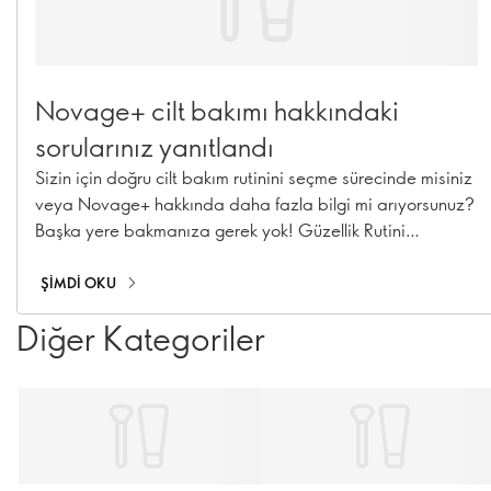
Novage+ cilt bakımı hakkındaki
sorularınız yanıtlandı
Sizin için doğru cilt bakım rutinini seçme sürecinde misiniz
veya Novage+ hakkında daha fazla bilgi mi arıyorsunuz?
Başka yere bakmanıza gerek yok! Güzellik Rutini
Uygulama Kıdemli Müdürümüz ve Premium Cilt Bakım
Uzmanımız Caroline Charpentier, en acil Novage+
ŞIMDI OKU
sorularınızı yanıtladı!
Diğer Kategoriler