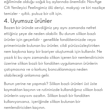
eğiliminde olduğu soğuk kış aylarında önemlidir. NovAge
Cilt Yenileyici Peelingimiz ölü deriyi, makyajı ve kiri nazikçe
temizler - ışıltılı, pulsuz bir cilt için.
4. Uyumsuz ürünler
Bazen bir üründe sevdiğiniz şey aynı zamanda nefret
ettiğiniz şeye de neden olabilir. Bu durum silikon bazlı
ürünler için geçerlidir - genellikle fondöteninizde veya
primerinizde bulunan bu ürünler, cildi pürüzsüzleştirirken
nem kaybına karşı bir bariyer oluşturmak için kullanılır. Ne
yazık ki bu aynı zamanda silikon içeren bir nemlendiricinin
üzerine silikon bazlı bir fondöten uygulamanın ürünlerin
çatışmasına ve o korkunç boncuklanmaya neden
olabileceği anlamına gelir.
Bunun yerine ne yapmalı? Silikon bazlı ürünleri üst üste
koymaktan kaçının ve rutininizde kullandığınız silikon bazlı
ürünlerin sayısını azaltın. Silikon bazlı bir fondöten
kullanıyorsanız, içeriğinde silikon bulunan bir
nemlendiriciden kaçının.