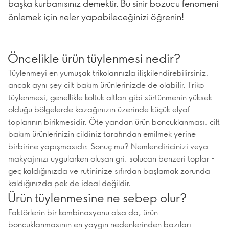
başka kurbanısınız demektir. Bu sinir bozucu fenomeni
önlemek için neler yapabileceğinizi öğrenin!
Öncelikle ürün tüylenmesi nedir?
Tüylenmeyi en yumuşak trikolarınızla ilişkilendirebilirsiniz,
ancak aynı şey cilt bakım ürünlerinizde de olabilir. Triko
tüylenmesi, genellikle koltuk altları gibi sürtünmenin yüksek
olduğu bölgelerde kazağınızın üzerinde küçük elyaf
toplarının birikmesidir. Öte yandan ürün boncuklanması, cilt
bakım ürünlerinizin cildiniz tarafından emilmek yerine
birbirine yapışmasıdır. Sonuç mu? Nemlendiricinizi veya
makyajınızı uygularken oluşan gri, solucan benzeri toplar -
geç kaldığınızda ve rutininize sıfırdan başlamak zorunda
kaldığınızda pek de ideal değildir.
Ürün tüylenmesine ne sebep olur?
Faktörlerin bir kombinasyonu olsa da, ürün
boncuklanmasının en yaygın nedenlerinden bazıları