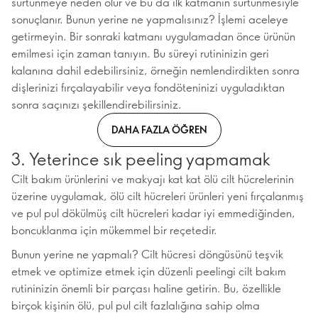
sürtünmeye neden olur ve bu da ilk katmanın sürtünmesiyle
sonuçlanır. Bunun yerine ne yapmalısınız? İşlemi aceleye
getirmeyin. Bir sonraki katmanı uygulamadan önce ürünün
emilmesi için zaman tanıyın. Bu süreyi rutininizin geri
kalanına dahil edebilirsiniz, örneğin nemlendirdikten sonra
dişlerinizi fırçalayabilir veya fondöteninizi uyguladıktan
sonra saçınızı şekillendirebilirsiniz.
DAHA FAZLA ÖĞREN
3. Yeterince sık peeling yapmamak
Cilt bakım ürünlerini ve makyajı kat kat ölü cilt hücrelerinin
üzerine uygulamak, ölü cilt hücreleri ürünleri yeni fırçalanmış
ve pul pul dökülmüş cilt hücreleri kadar iyi emmediğinden,
boncuklanma için mükemmel bir reçetedir.
Bunun yerine ne yapmalı? Cilt hücresi döngüsünü teşvik
etmek ve optimize etmek için düzenli peelingi cilt bakım
rutininizin önemli bir parçası haline getirin. Bu, özellikle
birçok kişinin ölü, pul pul cilt fazlalığına sahip olma