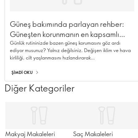
Güneş bakımında parlayan rehber:
Güneşten korunmanın en kapsamlı
rehberi
Günlük rutininizde bazen güneş korumasını göz ardı
ediyor musunuz? Yalnız değilsiniz. Değişen iklim ve hava
kirliliği, cilt yaşlanmasını hızlandırarak
hiperpigmentasyona, ince çizgilere ve kolajen kaybına
neden olabilir. Geniş güneş bakım ürün yelpazemiz –
ŞIMDI OKU
güneş kremleri, SPF’li nemlendiriciler ve SPF içeren makyaj
Diğer Kategoriler
ürünleriyle – yıl boyunca cildinizi koruma altında
tutabilirsiniz!
Makyaj Makaleleri
Saç Makaleleri