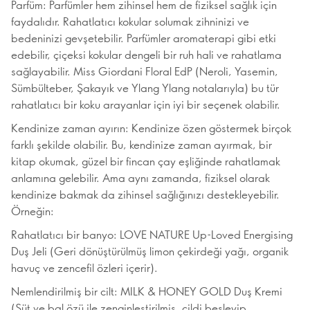
Parfüm: Parfümler hem zihinsel hem de fiziksel sağlık için
faydalıdır. Rahatlatıcı kokular solumak zihninizi ve
bedeninizi gevşetebilir. Parfümler aromaterapi gibi etki
edebilir, çiçeksi kokular dengeli bir ruh hali ve rahatlama
sağlayabilir. Miss Giordani Floral EdP (Neroli, Yasemin,
Sümbülteber, Şakayık ve Ylang Ylang notalarıyla) bu tür
rahatlatıcı bir koku arayanlar için iyi bir seçenek olabilir.
Kendinize zaman ayırın: Kendinize özen göstermek birçok
farklı şekilde olabilir. Bu, kendinize zaman ayırmak, bir
kitap okumak, güzel bir fincan çay eşliğinde rahatlamak
anlamına gelebilir. Ama aynı zamanda, fiziksel olarak
kendinize bakmak da zihinsel sağlığınızı destekleyebilir.
Örneğin:
Rahatlatıcı bir banyo: LOVE NATURE Up-Loved Energising
Duş Jeli (Geri dönüştürülmüş limon çekirdeği yağı, organik
havuç ve zencefil özleri içerir).
Nemlendirilmiş bir cilt: MILK & HONEY GOLD Duş Kremi
(Süt ve bal özü ile zenginleştirilmiş, cildi besleyip