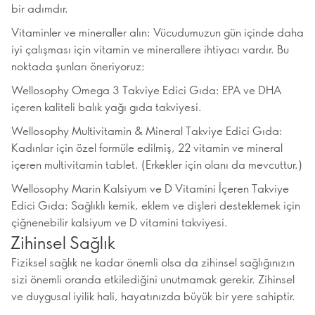
bir adımdır.
Vitaminler ve mineraller alın: Vücudumuzun gün içinde daha
iyi çalışması için vitamin ve minerallere ihtiyacı vardır. Bu
noktada şunları öneriyoruz:
Wellosophy Omega 3 Takviye Edici Gıda: EPA ve DHA
içeren kaliteli balık yağı gıda takviyesi.
Wellosophy Multivitamin & Mineral Takviye Edici Gıda:
Kadınlar için özel formüle edilmiş, 22 vitamin ve mineral
içeren multivitamin tablet. (Erkekler için olanı da mevcuttur.)
Wellosophy Marin Kalsiyum ve D Vitamini İçeren Takviye
Edici Gıda: Sağlıklı kemik, eklem ve dişleri desteklemek için
çiğnenebilir kalsiyum ve D vitamini takviyesi.
Zihinsel Sağlık
Fiziksel sağlık ne kadar önemli olsa da zihinsel sağlığınızın
sizi önemli oranda etkilediğini unutmamak gerekir. Zihinsel
ve duygusal iyilik hali, hayatınızda büyük bir yere sahiptir.