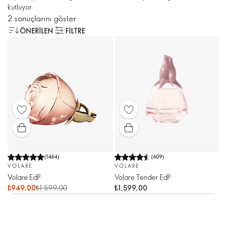
kutluyor.
2 sonuçlarını göster
ÖNERILEN
FILTRE
(
1464
)
(
609
)
VOLARE
VOLARE
Volare EdP
Volare Tender EdP
₺949,00
₺1.599,00
₺1.599,00