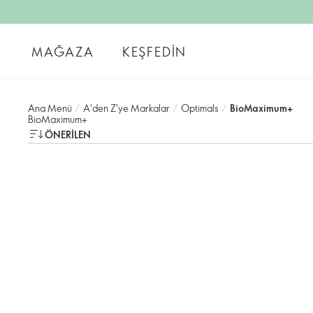
MAĞAZA
KEŞFEDIN
Ana Menü
/
A'den Z'ye Markalar
/
Optimals
/
BioMaximum+
BioMaximum+
ÖNERILEN