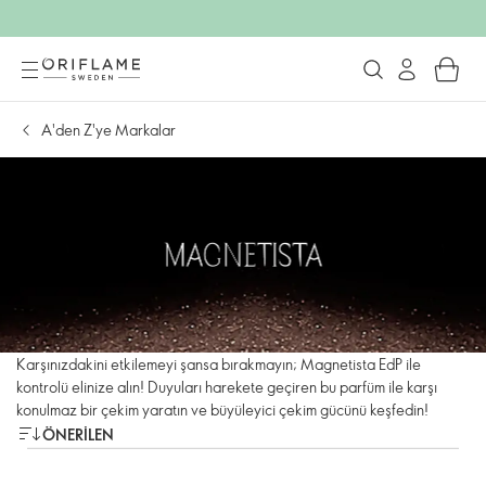
A'den Z'ye Markalar
Karşınızdakini etkilemeyi şansa bırakmayın; Magnetista EdP ile
kontrolü elinize alın! Duyuları harekete geçiren bu parfüm ile karşı
konulmaz bir çekim yaratın ve büyüleyici çekim gücünü keşfedin!
ÖNERILEN