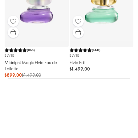
(
868
)
(
1441
)
ELVIE
ELVIE
Midnight Magic Elvie Eau de
Elvie EdT
Toilette
₺1.499,00
₺899,00
₺1.499,00